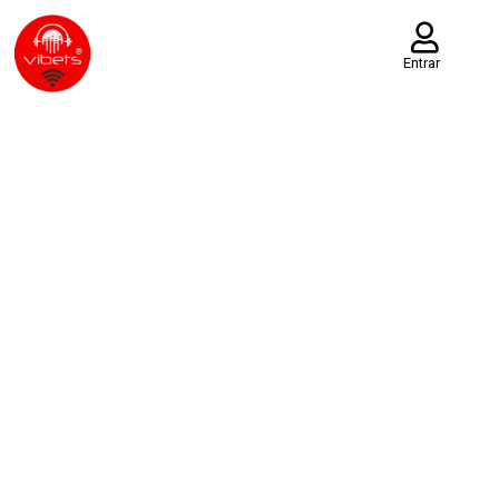
Entrar