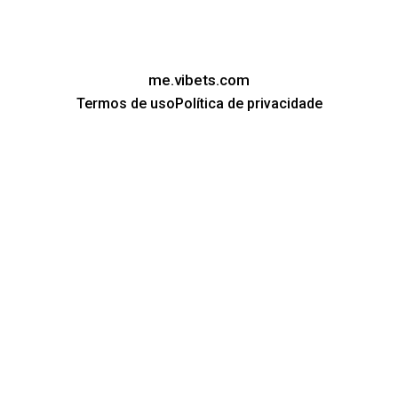
me.vibets.com
Termos de uso
Política de privacidade