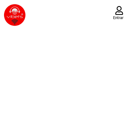
Entrar