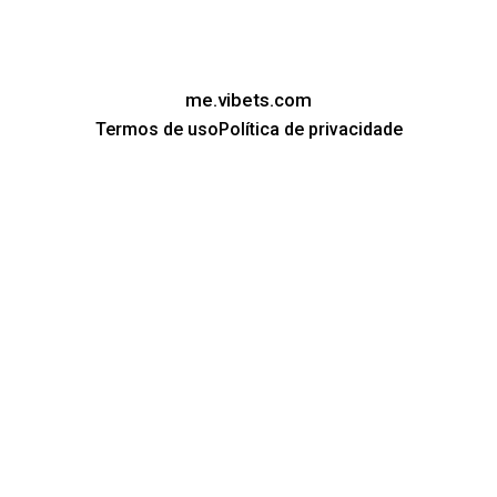
me.vibets.com
Termos de uso
Política de privacidade