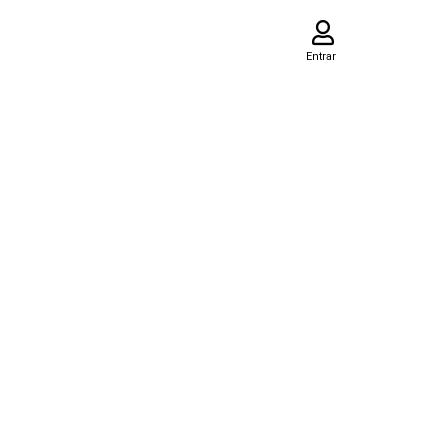
Entrar
Leia o QR para salvar dados no celular:
Baixar dados de contato