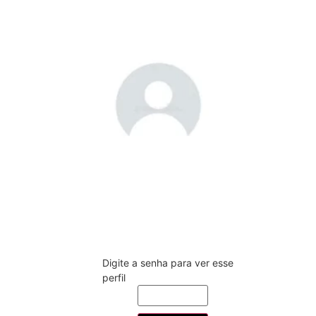
Mary Sorage Praxedes da Silva Medeiros
Apelido
Saudação
211320
Digite a senha para ver esse
perfil
55(84)99636-5078
Ligar