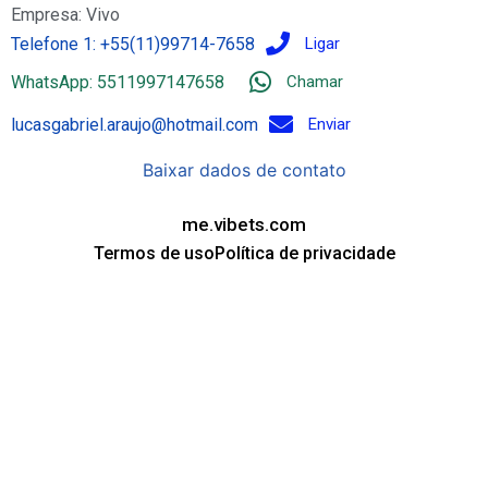
Empresa: Vivo
Telefone 1: +55(11)99714-7658
Ligar
WhatsApp: 5511997147658
Chamar
lucasgabriel.araujo@hotmail.com
Enviar
Baixar dados de contato
me.vibets.com
Termos de uso
Política de privacidade