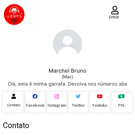
Entrar
Marchel Bruno
(Mac)
Olá, esta é minha garrafa. Devolva nos números aba
Contato
Facebook
Instagram
Twitter
Youtube
PIX
Contato