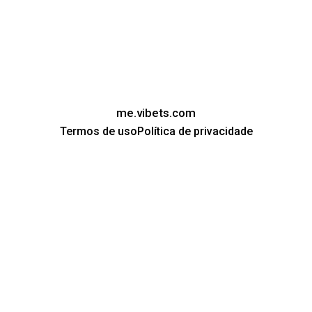
me.vibets.com
Termos de uso
Política de privacidade