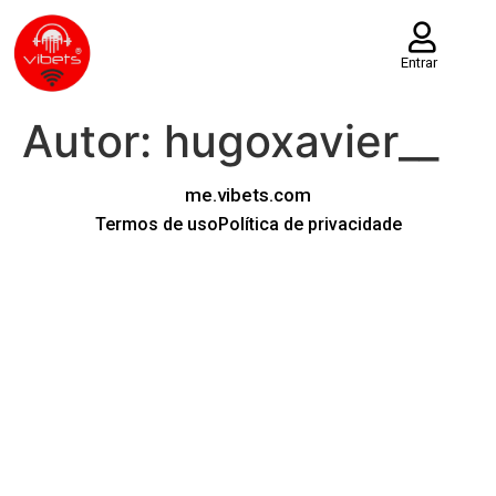
Entrar
Autor:
hugoxavier__
me.vibets.com
Termos de uso
Política de privacidade