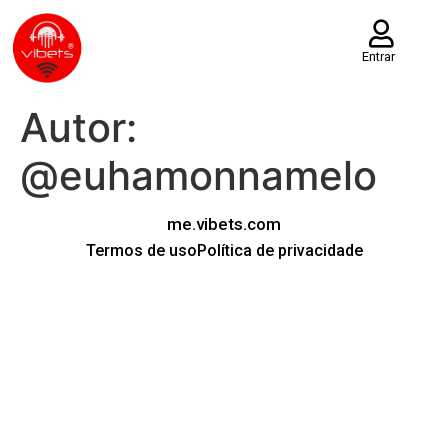
Entrar
Autor:
@euhamonnamelo
me.vibets.com
Termos de uso
Política de privacidade