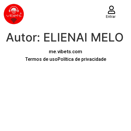
Entrar
Autor:
ELIENAI MELO
me.vibets.com
Termos de uso
Política de privacidade